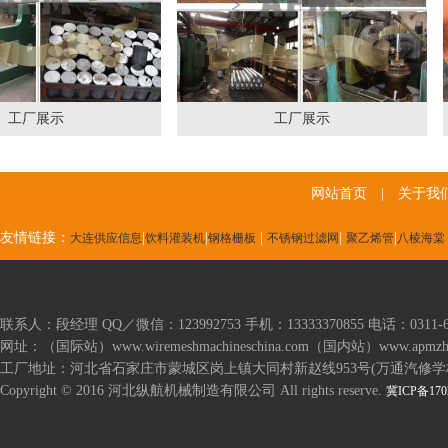
网站首页
|
关于我
友情链接：
|
|
|
|
|
大连供应信息
饮料灌装机
钢格栅板
不锈钢过滤网
聚乙烯管
八棱海棠
联系人：段经理 QQ／微信：123992753 手机：13333370855 电话：0311-667
网址：（国际站）www.wiremeshmachineschina.com（国内站）www.apmzhj
工厂地址：河北省石家庄市蒙城区岗上镇大同村新赵线953号(万通汽修学
Copyright © 2016 河北纵航机械制造有限公司 All rights reserve.
冀ICP备170