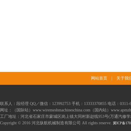
网站首页
|
关于我
联系人：段经理 QQ／微信：123992753 手机：13333370855 电话：0311-667
网址：（国际站）www.wiremeshmachineschina.com（国内站）www.apmzhj
工厂地址：河北省石家庄市蒙城区岗上镇大同村新赵线953号(万通汽修学
Copyright © 2016 河北纵航机械制造有限公司 All rights reserve.
冀ICP备170